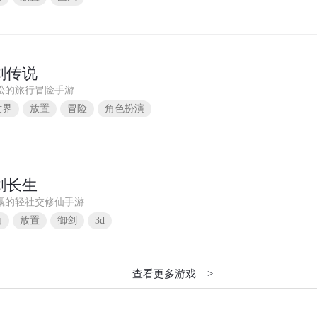
剑传说
松的旅行冒险手游
世界
放置
冒险
角色扮演
剑长生
赢的轻社交修仙手游
仙
放置
御剑
3d
查看更多游戏 >