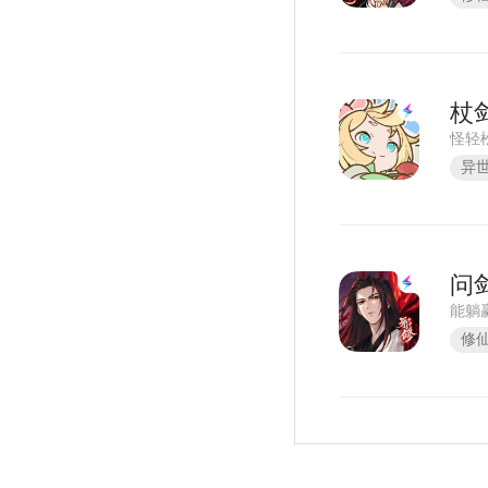
杖
怪轻
异
问
能躺
修