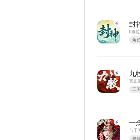
封
0氪
角
九
真正
三
一
与千
修