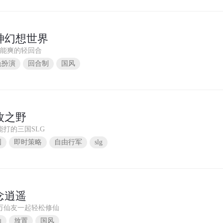
神幻想世界
也能爽的轻回合
色扮演
回合制
国风
牧之野
能打的三国SLG
国
即时策略
自由行军
slg
念逍遥
万仙友一起轻松修仙
仙
放置
国风