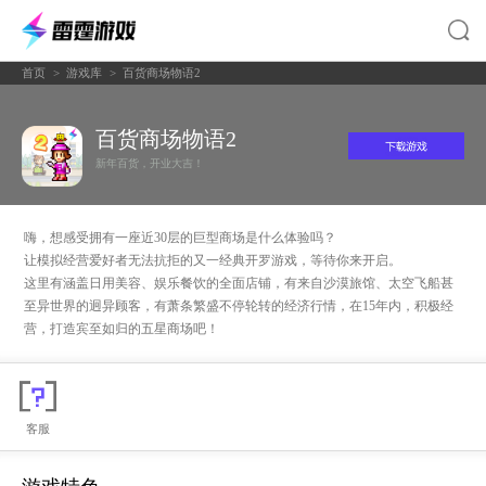
首页
>
游戏库
>
百货商场物语2
百货商场物语2
新年百货，开业大吉！
嗨，想感受拥有一座近30层的巨型商场是什么体验吗？
让模拟经营爱好者无法抗拒的又一经典开罗游戏，等待你来开启。
这里有涵盖日用美容、娱乐餐饮的全面店铺，有来自沙漠旅馆、太空飞船甚
至异世界的迥异顾客，有萧条繁盛不停轮转的经济行情，在15年内，积极经
营，打造宾至如归的五星商场吧！
客服