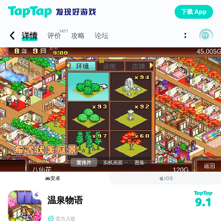
下载 App
1471
详情
评价
攻略
论坛
宣传片
实机画面
图集
安卓
iOS
温泉物语
9.1
官方入驻