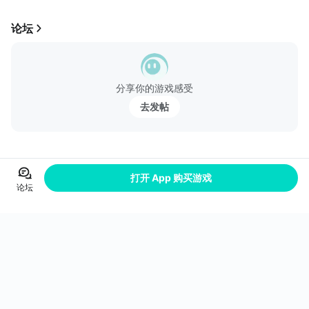
用心服务 放松享受再光临
中遇到任何问题，欢迎加入我们的QQ群并联系值班群管~ --- #
不论预约与否都用心接待每一位来客，真诚才能换来下一次欢迎光
开罗回归 启程新乐园# 我们为您准备了以下优化： 【新增云存
论坛
临。
档功能】 每个存档都是宝贵的，它承载的不仅是数据，还有我
们的回忆。不用再担心更换手机或不小心卸载游戏而丢失存档
指南榜首 俘获...
了，放心去玩吧！ 【新增微社区功能】 游戏攻略，大神动态，
游戏内直接看，打破游戏间的隔阂！这个社区，属于所有开罗玩
分享你的游戏感受
家，属于开罗世界！ --- 微信公众号关注：@开罗游戏kairosoft
去发帖
微博关注：@开罗游戏kairosoft 小红书关注：@开罗游戏kairos
oft 官方Q群：709737006
详细信息
打开 App 购买游戏
联网 App
是
论坛
App 核准
粤ICP备16110977号-94A
核准主办方
深圳雷霆信息技术有限公司
当前版本
1.0.3