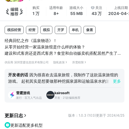
购买
适用年龄
游戏大小
关注
上线日期
1 万
8+
55 MB
43 万
2024-04-
模拟经营
经营
模拟
开罗
单机
像素
经典回忆之作《温泉物语》！
从零开始经营一家温泉旅馆是什么样的体验？
建设和式客房还是西式客房？食堂和自动贩卖机搭配居然产生了这
个效果！
供应商 深圳雷霆信息技术有限公司
隐私政策
所需权限
多多宣传店铺吸引客人前来度假，打造全国第一的温泉旅馆！
开发者的话
因为很喜欢去温泉旅馆，我制作了这款温泉旅馆的
相性契合 激发温泉疗愈力
游戏。 起初其实是想要做那种挖掘泉源和运输温泉水的游戏，
更多
自由配置小卖部、食堂和游戏室等各种店铺设施，不同设施间会引
但这样会变得比较复杂，难以产出有趣的内容，最后就设置为简
发意想不到的效果！
雷霆游戏
kairosoft
单的住宿设施经营游戏啦！推荐画面是那些享受按摩椅的客人~
发行 · 百万人气出品
开发 · 21款编辑推荐
另外，开罗社近期将长期以来大受员工欢迎的巨型按摩椅作为超
庭院造景 栖居隐世桃花源
大件垃圾成功处理掉了！今后，休息室会再增添一些轻便且舒适
灯映竹影照松石，池上枫间一点梅，栽培优美庭院，坐赏风景流
的躺椅~ ——开罗君亲笔信❤ --- 为了落实防沉迷政策和未成年
更新日志
版本：1.0.3 (103)
更新于 2024/4/25
转。
人网络保护条例，游戏内全面限制未成年人注册和登录。 还请
更新适配更多机型
未成年的小伙伴们注意，不要误购啦！ 在购买游戏和体验过程