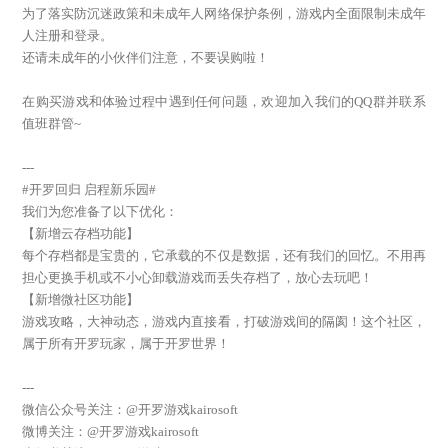
为了落实防沉迷政策和未成年人网络保护条例，游戏内全面限制未成年
人注册和登录。
还请未成年的小伙伴们注意，不要误购啦！
在购买游戏和体验过程中遇到任何问题，欢迎加入我们的
QQ群并联系
值班群管~
---
#开罗回归 启程新乐园#
我们为您准备了以下优化：
【新增云存档功能】
每个存档都是宝贵的，它承载的不仅是数据，还有我们的回忆。不用再
担心更换手机或不小心卸载游戏而丢失存档了，放心去玩吧！
【新增微社区功能】
游戏攻略，大神动态，游戏内直接看，打破游戏间的隔阂！这个社区，
属于所有开罗玩家，属于开罗世界！
---
微信公众号关注：
@开罗游戏kairosoft
微博关注：
@开罗游戏kairosoft