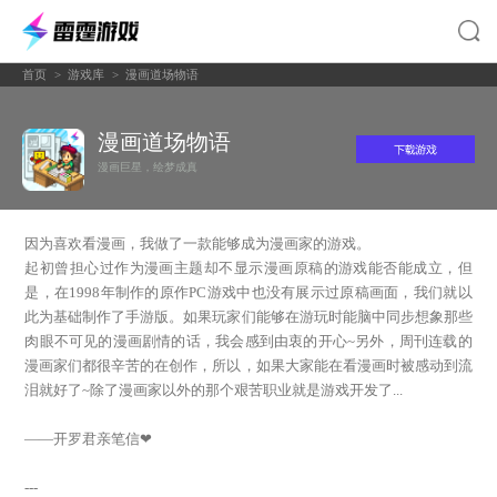
首页
>
游戏库
>
漫画道场物语
漫画道场物语
漫画巨星，绘梦成真
因为喜欢看漫画，我做了一款能够成为漫画家的游戏。
起初曾担心过作为漫画主题却不显示漫画原稿的游戏能否能成立，但
是，在
1998年制作的原作PC游戏中也没有展示过原稿画面，我们就以
此为基础制作了手游版。如果玩家们能够在游玩时能脑中同步想象那些
肉眼不可见的漫画剧情的话，我会感到由衷的开心~另外，周刊连载的
漫画家们都很辛苦的在创作，所以，如果大家能在看漫画时被感动到流
泪就好了~除了漫画家以外的那个艰苦职业就是游戏开发了...
——开罗君亲笔信❤
---