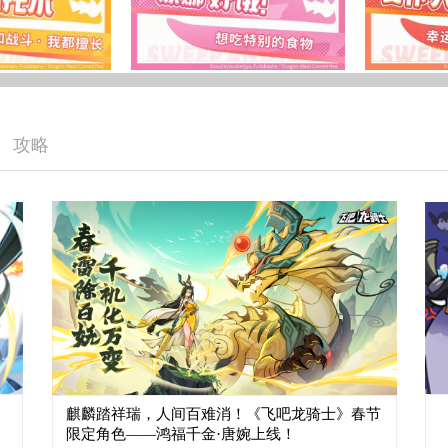
攻略
麒麟踏祥瑞，人间百难消！《飞吧龙骑士》春节
限定角色——鸿福千金·唐婉上线！