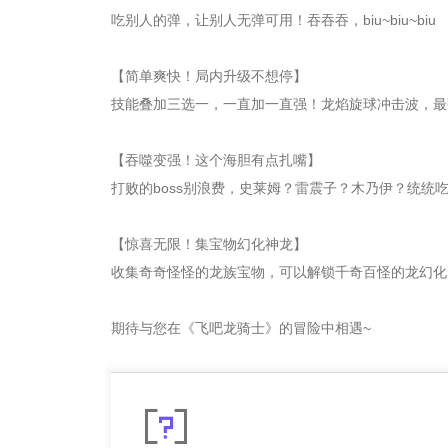
吃别人的弹，让别人无弹可用！吞吞吞，biu~biu~biu
【简单爽快！局内升级不想停】
技能叠加三选一，一直加一直强！龙焰旋球冲击波，最
【吞噬变强！这个海胆有点扎嘴】
打败的boss别浪费，史莱姆？雷震子？木乃伊？统统
【惊喜无限！集宝物幻化神龙】
收集奇奇怪怪的龙族宝物，可以解锁千奇百怪的龙幻化
期待与您在《飞吧龙骑士》的冒险中相遇~