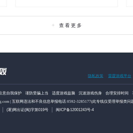
+
查 看 更 多
隐私政策
雷霆游戏平台
注意自我保护 谨防受骗上当 适度游戏益脑 沉迷游戏伤身 合理安排时间 
ing.com | 互联网违法和不良信息举报电话:0592-3285177(此专线仅受理
(署)网出证(闽)字第019号
闽ICP备12001243号-4