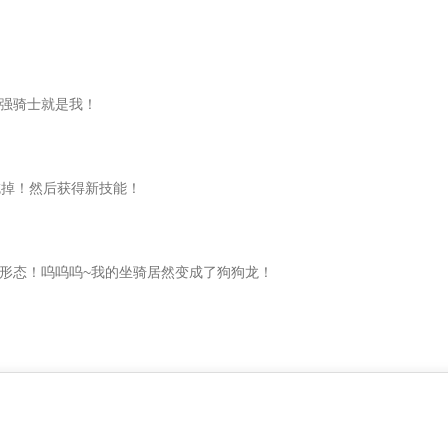
强骑士就是我！
吃掉！然后获得新技能！
形态！呜呜呜~我的坐骑居然变成了狗狗龙！