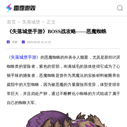
首页
>
失落城堡
>
正文
《失落城堡手游》BOSS战攻略——恶魔蜘蛛
水妖
2019-10-23 15:11:21
失落城堡手游
《
》的恶魔蜘蛛的外表令人颤栗，尤其是那些讨厌
蜘蛛类的冒险者，紫色的背部，布满绒毛的肢体使得它成为了心
狠手辣的捕食者，恶魔蜘蛛是曾作为黑魔法的实验材料被圈养在
庭院中的大型蜘蛛，因为被恶魔的力量腐蚀而变异，体型变得非
常巨大，并且四处产卵，通过不断孵化小蜘蛛的方式组成了属于
自己的蜘蛛大军。