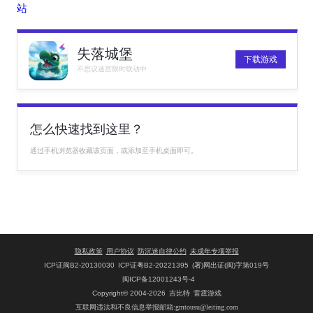
站
失落城堡
下载游戏
不思议迷宫限时联动中
怎么快速找到这里？
通过手机浏览器收藏该页面，或添加至手机桌面即可。
隐私政策
用户协议
防沉迷自律公约
未成年专项举报
ICP证闽B2-20130030
ICP证粤B2-20221395
(署)网出证(闽)字第019号
闽ICP备12001243号-4
Copyright© 2004-2026
吉比特
雷霆游戏
互联网违法和不良信息举报邮箱:gmtousu@leiting.com