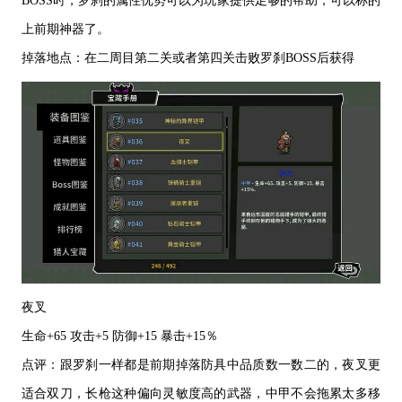
BOSS
时，罗刹的属性优势可以为玩家提供足够的帮助，可以称的
上前期神器了。
掉落地点：在二周目第二关或者第四关击败罗刹
BOSS
后获得
夜叉
生命
+65
攻击
+5
防御
+15
暴击
+15
％
点评：跟罗刹一样都是前期掉落防具中品质数一数二的，夜叉更
适合双刀，长枪这种偏向灵敏度高的武器，中甲不会拖累太多移