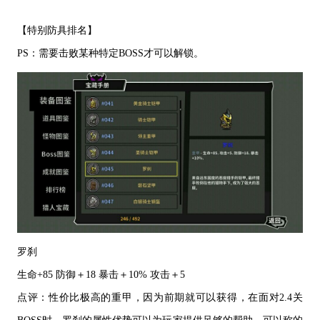
【特别防具排名】
PS
：需要击败某种特定
BOSS
才可以解锁。
罗刹
生命
+85
防御＋
18
暴击＋
10%
攻击＋
5
点评：性价比极高的重甲，因为前期就可以获得，在面对
2.4
关