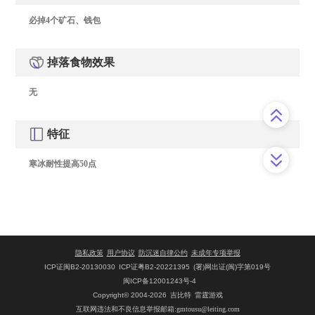
必掉4个矿石、钱包
掉落食物效果
无
特征
寒冰耐性提高50点
隐私政策
用户协议
防沉迷自律公约
未成年专项举报
ICP证闽B2-20130030
ICP证粤B2-20221395
(署)网出证(闽)字第019号
闽ICP备12001243号-4
Copyright© 2004-2026
吉比特
雷霆游戏
互联网违法和不良信息举报邮箱:gmtousu@leiting.com