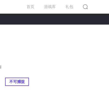
首页
游戏库
礼包
』
不可捕捉