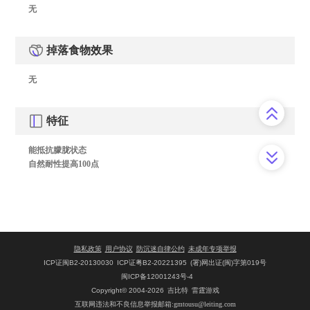
无
掉落食物效果
无
特征
能抵抗朦胧状态
自然耐性提高100点
隐私政策
用户协议
防沉迷自律公约
未成年专项举报
ICP证闽B2-20130030
ICP证粤B2-20221395
(署)网出证(闽)字第019号
闽ICP备12001243号-4
Copyright© 2004-2026
吉比特
雷霆游戏
互联网违法和不良信息举报邮箱:gmtousu@leiting.com