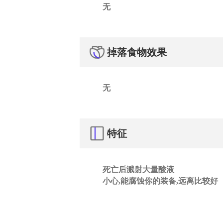
无
掉落食物效果
无
特征
死亡后溅射大量酸液
小心,能腐蚀你的装备,远离比较好