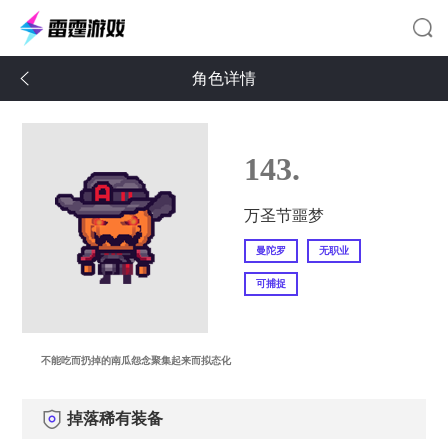
角色详情
143.
万圣节噩梦
曼陀罗
无职业
可捕捉
不能吃而扔掉的南瓜怨念聚集起来而拟态化
掉落稀有装备