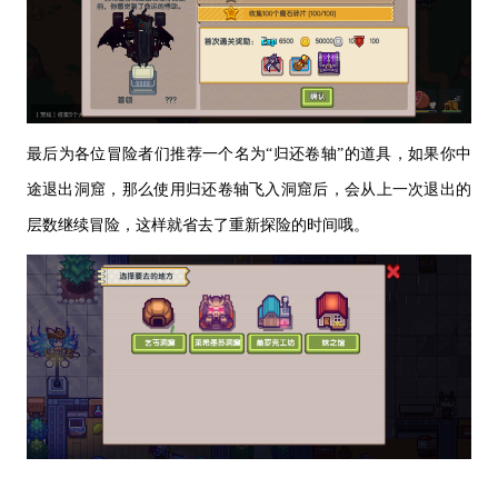
最后为各位冒险者们推荐一个名为
“归还卷轴”的道具，如果你中
途退出洞窟，那么使用归还卷轴飞入洞窟后，会从上一次退出的
层数继续冒险，这样就省去了重新探险的时间哦。