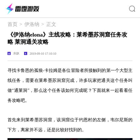
首页
>
伊洛纳
>
正文
《伊洛纳elona》主线攻略：莱希墨苏洞窟任务攻
略 莱洞通关攻略
水妖
2019-09-10 17:10:10
寻找卡鲁恩的孤狼
-卡拉姆是各位冒险者所接触到的第一个大型主
线任务，需要在
莱希墨苏洞窟完成，许多玩家把通关这个任务叫
做“通莱洞”，
那么这个任务该如何完成呢？下面就来一起看看任
务攻略吧。
首先来到莱希墨苏洞窟，该洞窟位于约恩村的左侧，韦尔尼斯的
下方，离家并不远，还是比较好找到的。